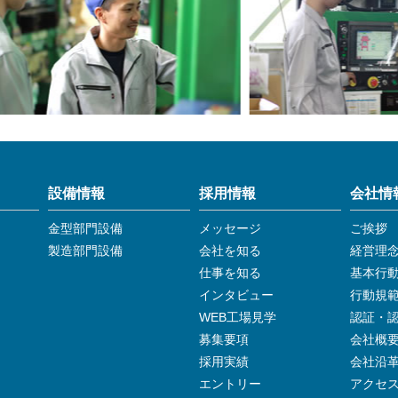
設備情報
採用情報
会社情
金型部門設備
メッセージ
ご挨拶
製造部門設備
会社を知る
経営理
仕事を知る
基本行
インタビュー
行動規
WEB工場見学
認証・
募集要項
会社概
採用実績
会社沿
エントリー
アクセ