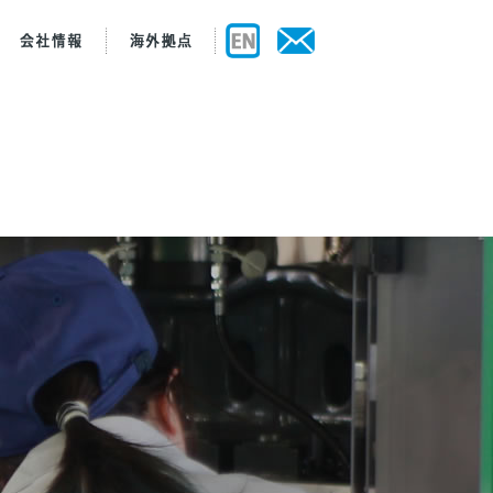
ビュー
製造
規範
セス
認証・認定資格
WEB工場見学
品質保証
主要設備
ご質問
お取引の流れ