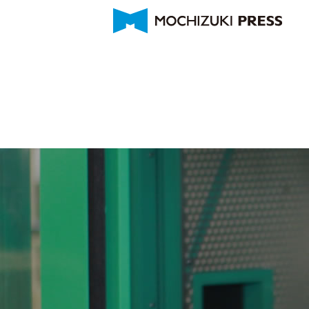
金属加工製品
金型部門設備
メッセージ
製造技術
海外拠点
ご挨拶
金型メンテナンス
募集要項
会社概要
製品紹介
現