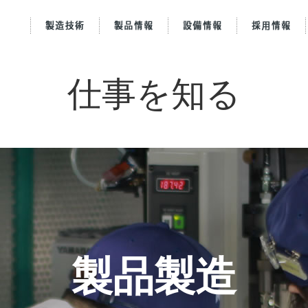
仕事を知る
製造部門設備
プレス金型
会社を知る
金型設計
経営理念
工場概要
順送レイアウト
基本行動指針
仕事を知る
金型製作
工場沿革
インタ
製品
行動
アク
地スタッフ紹介
生産管理
採用実績
会社沿革
エントリー
アクセス
よくある
製品製造