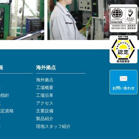
報
海外拠点
海外拠点
念
工場概要
お問い合わせ
動指針
工場沿革
範
アクセス
認定資格
主要設備
要
製品紹介
革
現地スタッフ紹介
ス