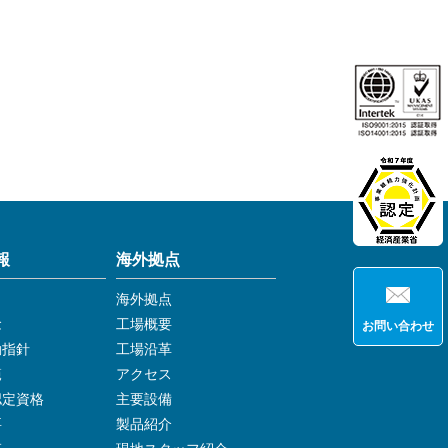
報
海外拠点
海外拠点
念
工場概要
お問い合わせ
動指針
工場沿革
範
アクセス
認定資格
主要設備
要
製品紹介