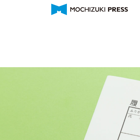
金属加工製品
金型部門設備
メッセージ
製造技術
海外拠点
ご挨拶
金型メンテナンス
募集要項
会社概要
製品紹介
現