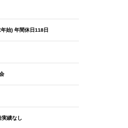
始) 年間休日118日
会
給実績なし