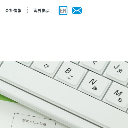
ビュー
製造
規範
セス
認証・認定資格
WEB工場見学
品質保証
主要設備
ご質問
お取引の流れ