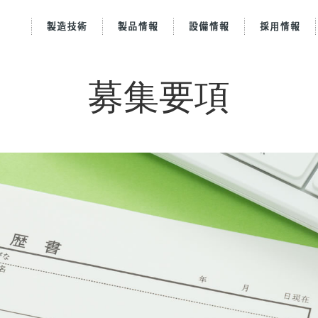
募集要項
製造部門設備
プレス金型
会社を知る
金型設計
経営理念
工場概要
順送レイアウト
基本行動指針
仕事を知る
金型製作
工場沿革
インタ
製品
行動
アク
地スタッフ紹介
生産管理
採用実績
会社沿革
エントリー
アクセス
よくある