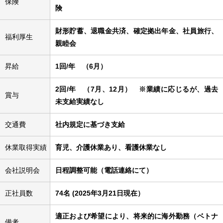
保険
険
財形貯蓄、退職金共済、確定拠出年金、社員旅行、
福利厚生
親睦会
昇給
1回/年 （6月）
2回/年 （7月、12月） ※業績に応じるが、過去
賞与
未支給実績なし
交通費
社内規定に基づき支給
休業取得実績
育児、介護休業あり、看護休業なし
会社説明会
日程調整可能（電話連絡にて）
正社員数
74名 (2025年3月21日現在）
適正および希望により、将来的に海外勤務（ベトナ
備考