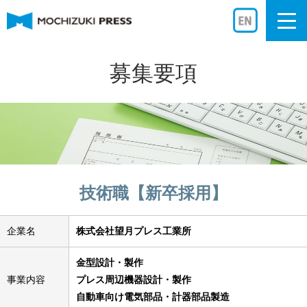
Togg
navi
募集要項
技術職【新卒採用】
企業名
株式会社望月プレス工業所
金型設計・製作
事業内容
プレス周辺機器設計・製作
自動車向け電気部品・計器部品製造